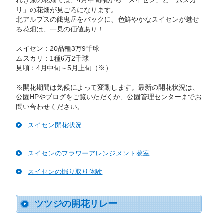
れき原の花畑では、4月中旬頃から「スイセン」と「ムスカ
リ」の花畑が見ごろになります。
北アルプスの餓鬼岳をバックに、色鮮やかなスイセンが魅せ
る花畑は、一見の価値あり！
スイセン：20品種3万9千球
ムスカリ：1種6万2千球
見頃：4月中旬～5月上旬（※）
※開花期間は気候によって変動します。最新の開花状況は、
公園HPやブログをご覧いただくか、公園管理センターまでお
問い合わせください。
スイセン開花状況
スイセンのフラワーアレンジメント教室
スイセンの掘り取り体験
ツツジの開花リレー