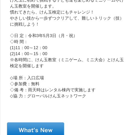
けん玉に初めて挑戦する子ども達も楽しめるミニゲームやけ
ん玉教室を開催します。
慣れてきたら、けん玉検定にもチャレンジ！
やさしい技から一歩ずつクリアして、難しいトリック（技）
に挑戦しよう！
◇日 定：令和3年5月3日（月・祝）
◇時 間：
(1)11：00～12：00
(2)14：00～15：00
※各時間に、けん玉教室（ミニゲーム、ミニ大会）とけん玉
検定を開催します
◇場 所：入口広場
◇参加費：無料
◇備 考：雨天時はレンタル棟内で実施します
◇協 力：グローバルけん玉ネットワーク
新着情報