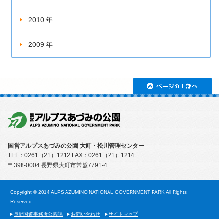
2010 年
2009 年
ペ
国営アルプスあづみの公園 大町・松川管理センター
TEL：0261（21）1212 FAX：0261（21）1214
〒398-0004 長野県大町市常盤7791-4
Copyright © 2014 ALPS AZUMINO NATIONAL GOVERNMENT PARK All Rights
Reserved.
長野国道事務所公園課
お問い合わせ
サイトマップ