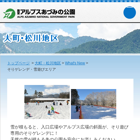
トップページ
>
大町・松川地区
>
What's New
>
そりゲレンデ・雪遊びエリア
雪が積もると、入口広場やアルプス広場の斜面が、そり遊び
専用のそりゲレンデに！
天然の雪が積もる冬の公園を安全にお楽しみください。