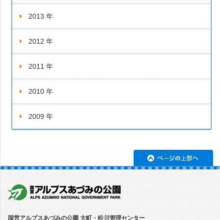
2013 年
2012 年
2011 年
2010 年
2009 年
ペ
国営アルプスあづみの公園 大町・松川管理センター