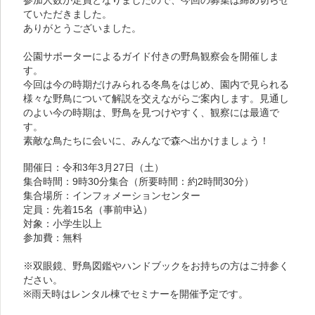
ていただきました。
ありがとうございました。
公園サポーターによるガイド付きの野鳥観察会を開催しま
す。
今回は今の時期だけみられる冬鳥をはじめ、園内で見られる
様々な野鳥について解説を交えながらご案内します。見通し
のよい今の時期は、野鳥を見つけやすく、観察には最適で
す。
素敵な鳥たちに会いに、みんなで森へ出かけましょう！
開催日：令和3年3月27日（土）
集合時間：9時30分集合（所要時間：約2時間30分）
集合場所：インフォメーションセンター
定員：先着15名（事前申込）
対象：小学生以上
参加費：無料
※双眼鏡、野鳥図鑑やハンドブックをお持ちの方はご持参く
ださい。
※雨天時はレンタル棟でセミナーを開催予定です。