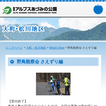
トップページ
>
大町・松川地区
>
What's New
>
野鳥観察会 さえずり編
野鳥観察会 さえずり編
【受付終了】
参加人数が定員となりましたので、今回の募集は締め切らせ