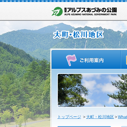
ご
トップページ
>
大町・松川地区
>
What