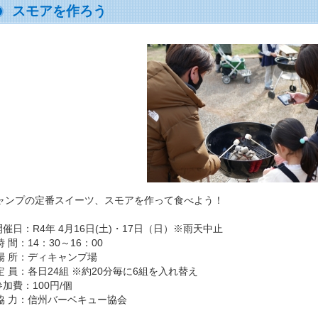
スモアを作ろう
ャンプの定番スイーツ、スモアを作って食べよう！
開催日：R4年 4月16日(土)・17日（日）※雨天中止
 間：14：30～16：00
場 所：ディキャンプ場
定 員：各日24組 ※約20分毎に6組を入れ替え
参加費：100円/個
協 力：信州バーベキュー協会