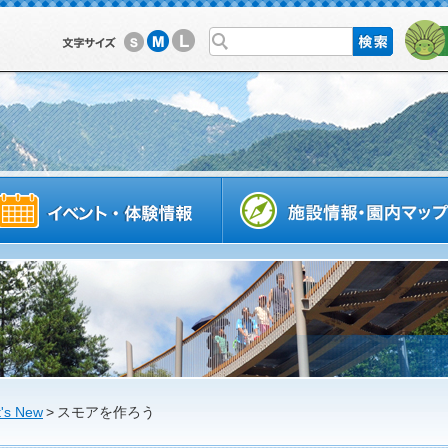
L
M
S
利用案内
イベントスケジュール
's New
>
スモアを作ろう