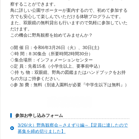
察することができます。
鳥に詳しい公園サポーターが案内するので、初めて参加する
方でも安心して楽しんでいただける体験プログラムです。
また、双眼鏡の無料貸出も行いますので気軽に参加していた
だけます。
この機会に野鳥観察を始めてみませんか？
◇開 催 日：令和6年3月26日（火）、30日(土)
◇時 間：8:30集合（所要時間2時間30分）
◇集合場所：インフォメーションセンター
◇定 員：先着15名（小学生以上、要事前申込）
◇持 ち 物：双眼鏡、野鳥の図鑑またはハンドブックをお持
ちの方はご持参ください。
◇参 加 費：無料（別途入園料が必要『中学生以下は無料』）
参加お申し込みフォーム
3/26(火）野鳥観察会～さえずり編～【定員に達したので
募集を締め切りました】