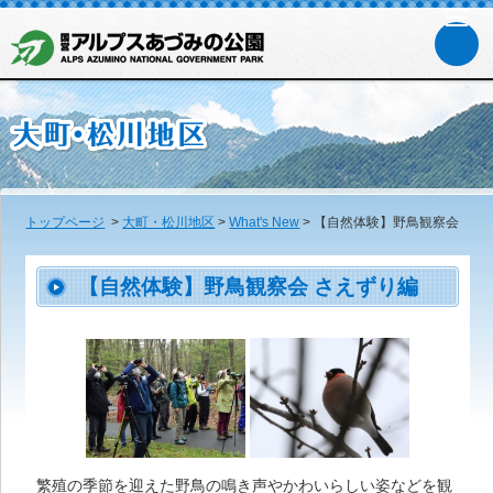
トップページ
>
大町・松川地区
>
What's New
>
【自然体験】野鳥観察会
【自然体験】野鳥観察会 さえずり編
繁殖の季節を迎えた野鳥の鳴き声やかわいらしい姿などを観