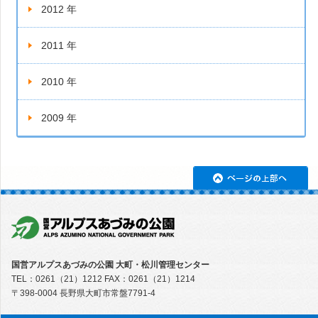
2012 年
2011 年
2010 年
2009 年
ペ
国営アルプスあづみの公園 大町・松川管理センター
TEL：0261（21）1212 FAX：0261（21）1214
〒398-0004 長野県大町市常盤7791-4