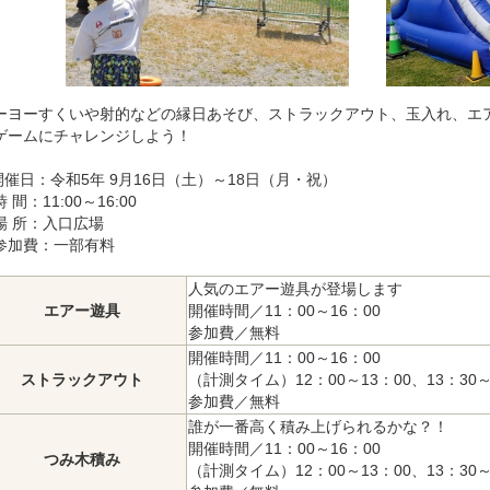
ーヨーすくいや射的などの縁日あそび、ストラックアウト、玉入れ、エ
ゲームにチャレンジしよう！
開催日：令和5年 9月16日（土）～18日（月・祝）
 間：11:00～16:00
場 所：入口広場
参加費：一部有料
人気のエアー遊具が登場します

エアー遊具
開催時間／11：00～16：00

参加費／無料
開催時間／11：00～16：00

ストラックアウト
（計測タイム）12：00～13：00、13：30～1
参加費／無料
誰が一番高く積み上げられるかな？！

開催時間／11：00～16：00

つみ木積み
（計測タイム）12：00～13：00、13：30～1