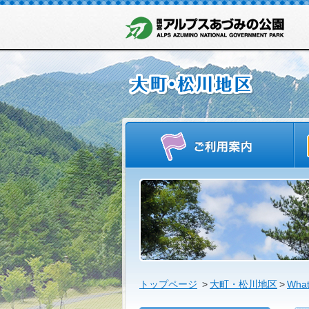
ご
トップページ
>
大町・松川地区
>
What