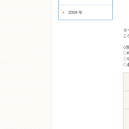
2009 年
ヨ
ニ
◇
◇時
◇
◇