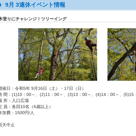
9月 3連休イベント情報
木登りにチャレンジ！ツリーイング
開催日：令和5年 9月16日（土）・17日（日）
 間：(1)10：00～、(2)11：00～、(3)13：00～、(4)14：00～、(5)15
場 所：入口広場
定 員：各回10名（6歳以上）
参加費：1500円/人
雨天中止