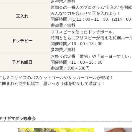
参加費／無料
運動会の一番人のプログラム“玉入れ”を開催
みんなで力を合わせて玉を入れよう！

玉入れ
開催時間／(1)11：00～11：30、(2)14：00～
参加費／無料
フリスビーを使ったドッヂボール。

時間とともにフリスビーが増える変則ルール
ドッチビー
開催時間／13：00～13：30

参加費／無料
お祭りの定番「射的」や「ヨーヨーすくい」
子ども縁日
開催時間／11：00～16：00

参加費／300～500円
にもミニサイズのバスケットゴールやサッカーゴールが登場！
に囲まれた芝生広場で、思いっきり体を動かして遊ぼう！
アサギマダラ観察会