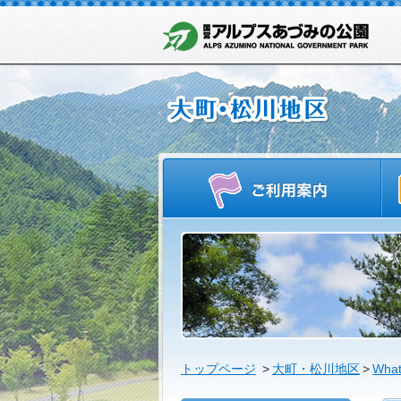
ご
トップページ
>
大町・松川地区
>
What