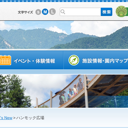
L
M
S
利用案内
イベントスケジュール
's New
>
ハンモック広場