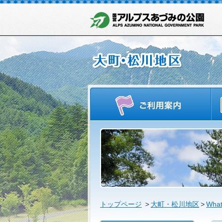
ご
トップページ
>
大町・松川地区
>
What