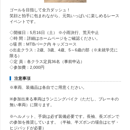
ゴールを目指して全力ダッシュ！
笑顔と拍手に包まれながら、元気いっぱいに楽しめるレース
イベントです。
◇開催日：5月16日（土） ※小雨決行、荒天中止
◇時 間：詳細はホームページをご確認ください。
◇場 所：MTBパーク内 キッズコース
◇出走クラス：2歳、3歳、4歳、5～6歳の部（※未就学児に
限る）
◇定 員：各クラス定員36名（事前申込）
◇参加費：2,000円
注意事項
※車両、装備品は各自でご用意ください。
※参加出来る車両はランニングバイク（ただし、ブレーキの
無い車両）に限ります。
※ヘルメット、手袋は必ず装備必要です。長袖、長ズボンで
の参加を推奨しています。（半袖、半ズボンの場合はヒザ・
ヒジパッドが必要）