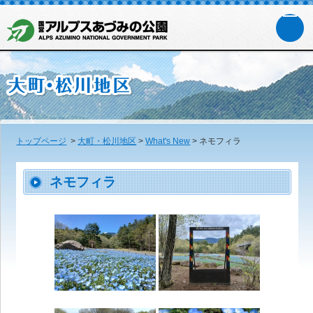
トップページ
>
大町・松川地区
>
What's New
>
ネモフィラ
ネモフィラ