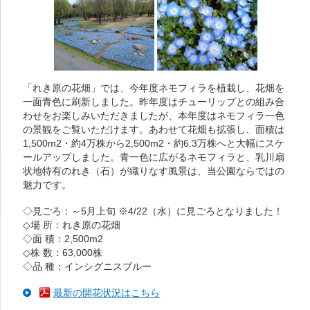
「れき原の花畑」では、今年度ネモフィラを植栽し、花畑を
一面青色に刷新しました。昨年度はチューリップとの組み合
わせをお楽しみいただきましたが、本年度はネモフィラ一色
の景観をご覧いただけます。あわせて花畑も拡張し、面積は
1,500m2・約4万株から2,500m2・約6.3万株へと大幅にスケ
ールアップしました。青一色に広がるネモフィラと、乳川扇
状地特有のれき（石）が織りなす風景は、当公園ならではの
魅力です。
◇見ごろ：～5月上旬 ※4/22（水）に見ごろとなりました！
◇場 所：れき原の花畑
◇面 積：2,500m2
◇株 数：63,000株
◇品 種：インシグニスブルー
最新の開花状況はこちら