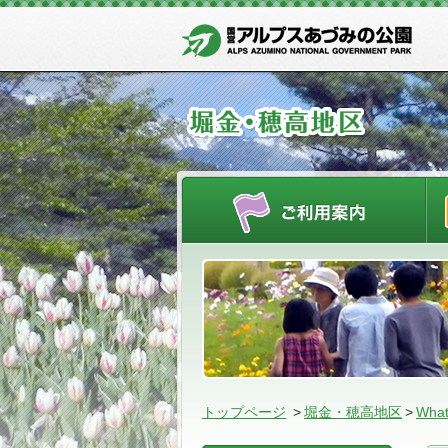
ご
トップページ
>
堀金・穂高地区
>
What