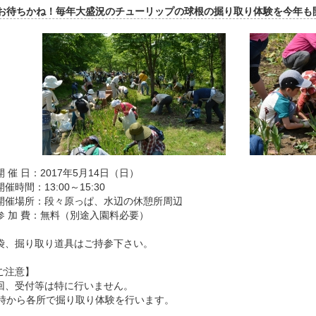
お待ちかね！毎年大盛況のチューリップの球根の掘り取り体験を今年も
開 催 日：2017年5月14日（日）
催時間：13:00～15:30
開催場所：段々原っぱ、水辺の休憩所周辺
参 加 費：無料（別途入園料必要）
袋、掘り取り道具はご持参下さい。
ご注意】
回、受付等は特に行いません。
3時から各所で掘り取り体験を行います。