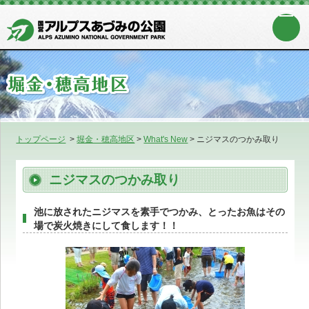
トップページ
>
堀金・穂高地区
>
What's New
>
ニジマスのつかみ取り
ニジマスのつかみ取り
池に放されたニジマスを素手でつかみ、とったお魚はその
場で炭火焼きにして食します！！