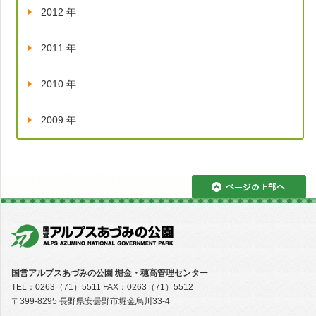
2012 年
2011 年
2010 年
2009 年
ペ
国営アルプスあづみの公園 堀金・穂高管理センター
TEL：0263（71）5511 FAX：0263（71）5512
〒399-8295 長野県安曇野市堀金烏川33-4