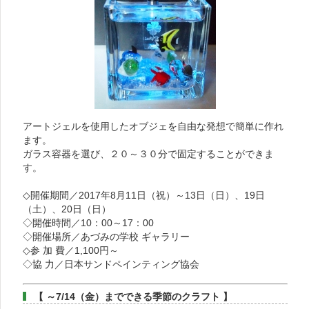
アートジェルを使用したオブジェを自由な発想で簡単に作れ
ます。
ガラス容器を選び、２０～３０分で固定することができま
す。
◇開催期間／2017年8月11日（祝）～13日（日）、19日
（土）、20日（日）
◇開催時間／10：00～17：00
◇開催場所／あづみの学校 ギャラリー
◇参 加 費／1,100円～
◇協 力／日本サンドペインティング協会
【 ～7/14（金）までできる季節のクラフト 】