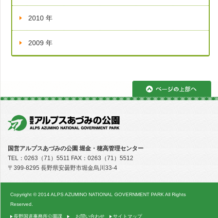
2010 年
2009 年
ペ
国営アルプスあづみの公園 堀金・穂高管理センター
TEL：0263（71）5511 FAX：0263（71）5512
〒399-8295 長野県安曇野市堀金烏川33-4
Copyright © 2014 ALPS AZUMINO NATIONAL GOVERNMENT PARK All Rights
Reserved.
長野国道事務所公園課
お問い合わせ
サイトマップ