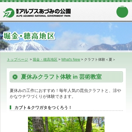
トップページ
>
堀金・穂高地区
>
What's New
>
クラフト体験＜夏＞
夏休みクラフト体験 in 芸術教室
夏休みの工作におすすめ！毎年人気の昆虫クラフトと、涼や
かなウチワづくりが体験できます。
カブト＆クワガタをつくろう！