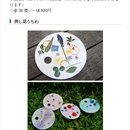
ります）
◇参 加 費／一体300円
押し花うちわ