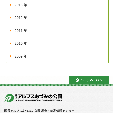
2013 年
2012 年
2011 年
2010 年
2009 年
ペ
国営アルプスあづみの公園 堀金・穂高管理センター