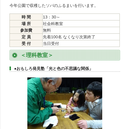
今年公園で収穫したソバのふるまいを行います。
時 間
13：30～
場 所
社会科教室
参加費
無料
定 員
先着100名 なくなり次第終了
受 付
当日受付
＜理科教室＞
●おもしろ発見塾「光と色の不思議な関係」