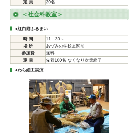
定 員
20名
＜社会科教室＞
●紅白餅ふるまい
時 間
11：30～
場 所
あづみの学校玄関前
参加費
無料
定 員
先着100名 なくなり次第終了
●わら細工実演