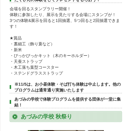
会場を回るスタンプラリー開催！
体験に参加したり、展示を見たりする会場にスタンプが！
3つの体験&展示を回ると1回抽選、5つ回ると2回抽選できま
す！
★賞品
・藁細工（飾り蓑など）
・新米
・ぴっかぴっかキット（木のキーホルダー）
・天蚕ストラップ
・木工落ち葉型コースター
・ステンドグラスストラップ
※11/5は、お小昼体験・そば打ち体験は中止します。他の
プログラムは通常通り実施いたします
あづみの学校で体験プログラムを提供する団体が一堂に集
結！
あづみの学校 秋祭り