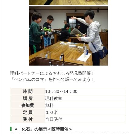
理科パートナーによるおもしろ発見塾開催！
「ベンハムのコマ」を作って調べてみよう！
時 間
13：30～14：30
場 所
理科教室
参加費
無料
定 員
１０名
受 付
当日受付
●「化石」の展示＜随時開催＞