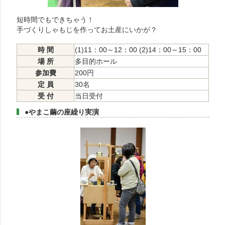
短時間でもできちゃう！
手づくりしゃもじを作ってお土産にいかが？
時 間
(1)11：00～12：00 (2)14：00～15：00
場 所
多目的ホール
参加費
200円
定 員
30名
受 付
当日受付
●やまこ繭の座繰り実演