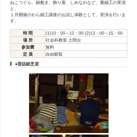
ねこつぐら、鍋敷き、飾り蓑、しめなわなど、藁細工の実演
と、
１月開催のわら細工講座のお試し体験として、実演を行いま
す。
時 間
(1)10：00～12：00 (2)13：00～15：00
場 所
社会科教室 土間台
参加費
無料
定 員
自由観覧
●昔話紙芝居