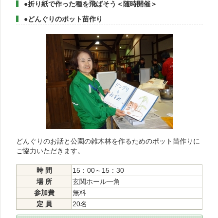
●折り紙で作った種を飛ばそう＜随時開催＞
●どんぐりのポット苗作り
どんぐりのお話と公園の雑木林を作るためのポット苗作りに
ご協力いただきます。
時 間
15：00～15：30
場 所
玄関ホール一角
参加費
無料
定 員
20名