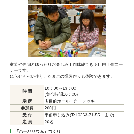
家族や仲間とゆったりお楽しみ工作体験できる自由工作コー
ナーです。
にらせんべい作り、たまごの燻製作りも体験できます。
10：00～13：00
時 間
(集合時間10：00)
場 所
多目的ホール一角・デッキ
参加費
200円
受 付
事前申し込み(Tel.0263-71-5511まで)
定 員
20名
「ハーバリウム」づくり