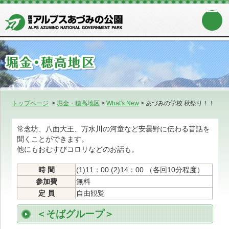
トップページ
>
堀金・穂高地区
>
What's New
>
あづみの学校 秋祭り！！
常念坊、八面大王、万水川の河童など安曇野に伝わる昔話を
聞くことができます。
他にもおむすびコロリなどのお話も。
時 間
(1)11：00 (2)14：00 （各回10分程度）
参加費
無料
定 員
自由観覧
＜そばグループ＞