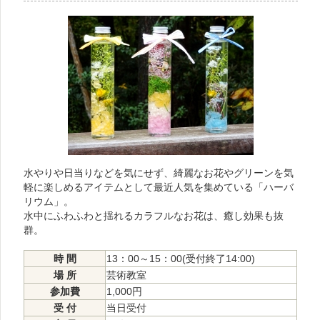
水やりや日当りなどを気にせず、綺麗なお花やグリーンを気
軽に楽しめるアイテムとして最近人気を集めている「ハーバ
リウム」。
水中にふわふわと揺れるカラフルなお花は、癒し効果も抜
群。
時 間
13：00～15：00(受付終了14:00)
場 所
芸術教室
参加費
1,000円
受 付
当日受付