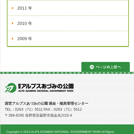
2011 年
2010 年
2009 年
ペ
国営アルプスあづみの公園 堀金・穂高管理センター
TEL：0263（71）5511 FAX：0263（71）5512
〒399-8295 長野県安曇野市堀金烏川33-4
Copyright © 2014 ALPS AZUMINO NATIONAL GOVERNMENT PARK All Rights