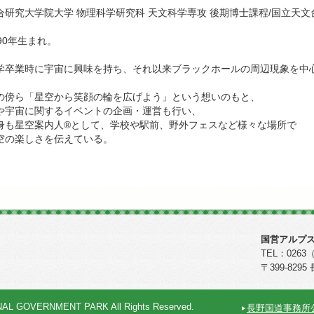
合研究大学院大学 物理科学研究科 天文科学専攻 後期博士課程/国立天文
990年生まれ。
学卒業時に宇宙に興味を持ち、それ以来ブラックホールの周辺現象を中
の傍ら「星空から笑顔の輪を広げよう」という想いのもと、
や宇宙に関するイベントの企画・運営も行い、
身も星空案内人®として、学校や駅前、野外フェスなど様々な場所で
空の楽しさを伝えている。
国営アルプス
TEL：0263（
〒399-82
NAL GOVERNMENT PARK All Rights Reserved.
長野国道事務所