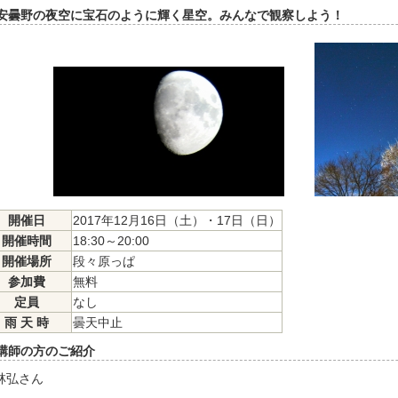
安曇野の夜空に宝石のように輝く星空。みんなで観察しよう！
開催日
2017年12月16日（土）・17日（日）
開催時間
18:30～20:00
開催場所
段々原っぱ
参加費
無料
定員
なし
雨 天 時
曇天中止
講師の方のご紹介
林弘さん