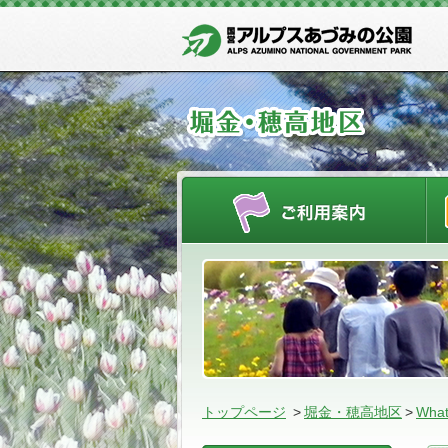
ご
トップページ
>
堀金・穂高地区
>
What