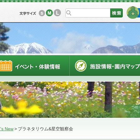
L
M
S
利用案内
イベントスケジュール
's New
>
プラネタリウム&星空観察会