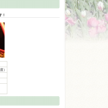
す！
分程度）