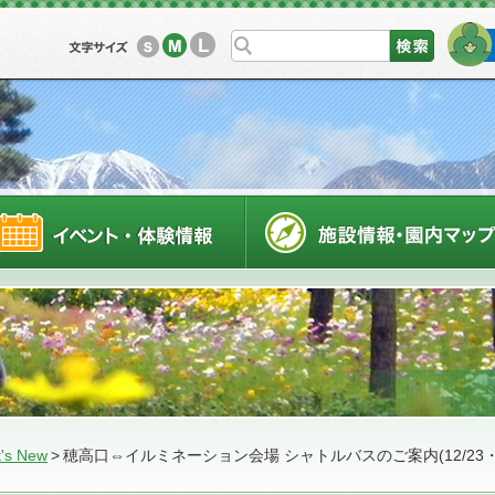
L
M
S
利用案内
イベントスケジュール
's New
>
穂高口⇔イルミネーション会場 シャトルバスのご案内(12/23・