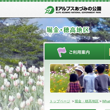
ご
トップページ
>
堀金・穂高地区
>
What